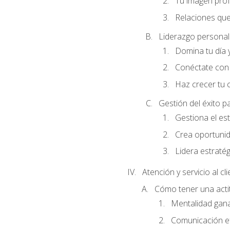
Tu imagen profe
Relaciones que
Liderazgo personal 
Domina tu día y
Conéctate con 
Haz crecer tu 
Gestión del éxito p
Gestiona el est
Crea oportunid
Lidera estraté
Atención y servicio al cl
Cómo tener una acti
Mentalidad gana
Comunicación ef