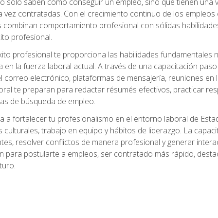
no solo saben cómo conseguir un empleo, sino que tienen una ve
ez contratadas. Con el crecimiento continuo de los empleos en 
s combinan comportamiento profesional con sólidas habilidades
ito profesional.
xito profesional te proporciona las habilidades fundamentales
n la fuerza laboral actual. A través de una capacitación paso a
del correo electrónico, plataformas de mensajería, reuniones en 
ral te preparan para redactar résumés efectivos, practicar res
rmas de búsqueda de empleo.
a a fortalecer tu profesionalismo en el entorno laboral de Es
 culturales, trabajo en equipo y hábitos de liderazgo. La capaci
tes, resolver conflictos de manera profesional y generar interac
n para postularte a empleos, ser contratado más rápido, destac
turo.