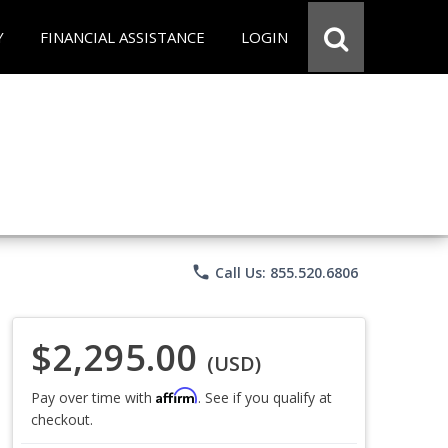
Y
FINANCIAL ASSISTANCE
LOGIN
phone
Call Us: 855.520.6806
$2,295.00
(USD)
Affirm
Pay over time with
. See if you qualify at
checkout.