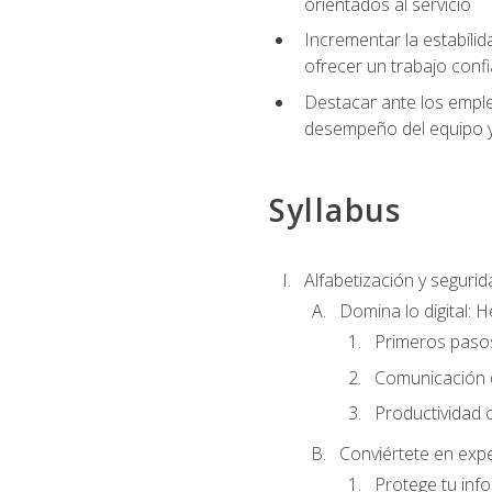
orientados al servicio
Incrementar la estabilid
ofrecer un trabajo confi
Destacar ante los emplea
desempeño del equipo y 
Syllabus
Alfabetización y segurida
Domina lo digital: 
Primeros pasos
Comunicación di
Productividad 
Conviértete en expe
Protege tu inf