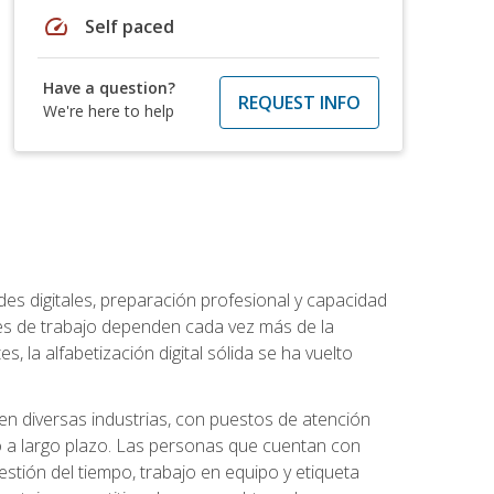
speed
Self paced
Have a question?
REQUEST INFO
We're here to help
es digitales, preparación profesional y capacidad
es de trabajo dependen cada vez más de la
, la alfabetización digital sólida se ha vuelto
en diversas industrias, con puestos de atención
o a largo plazo. Las personas que cuentan con
stión del tiempo, trabajo en equipo y etiqueta