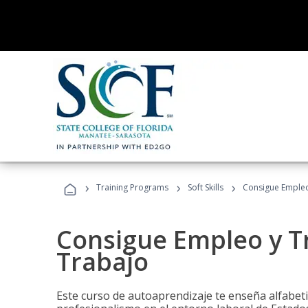
›
›
›
Training Programs
Soft Skills
Consigue Empleo
Consigue Empleo y T
Trabajo
Este curso de autoaprendizaje te enseña alfabeti