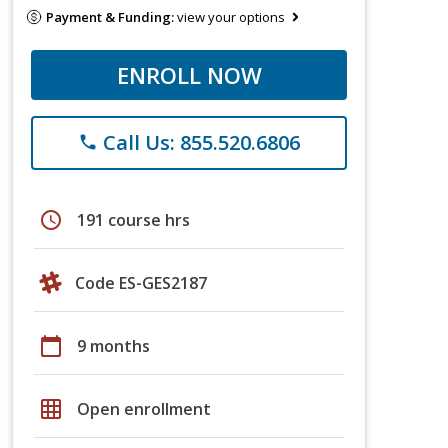
Payment & Funding:
view your options
ENROLL NOW
Call Us: 855.520.6806
phone
schedule
191 course hrs
Code ES-GES2187
calendar_today
9 months
grid_on
Open enrollment