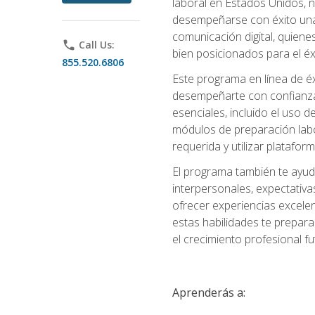
laboral en Estados Unidos, 
desempeñarse con éxito una v
comunicación digital, quiene
phone
Call Us:
bien posicionados para el éx
855.520.6806
Este programa en línea de é
desempeñarte con confianza e
esenciales, incluido el uso 
módulos de preparación labo
requerida y utilizar platafo
El programa también te ayud
interpersonales, expectativas
ofrecer experiencias excelen
estas habilidades te prepara
el crecimiento profesional fu
Aprenderás a: