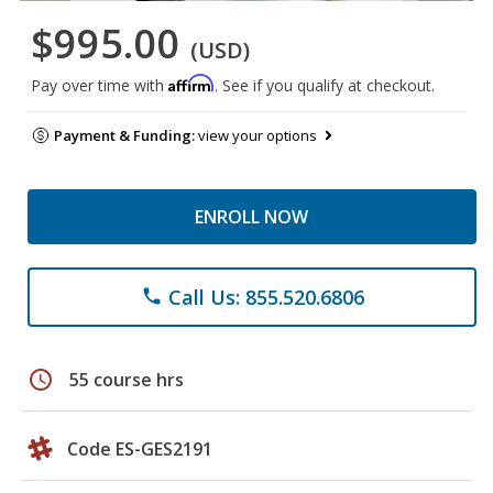
$995.00
(USD)
Affirm
Pay over time with
. See if you qualify at checkout.
Payment & Funding:
view your options
ENROLL NOW
Call Us: 855.520.6806
phone
schedule
55 course hrs
Code ES-GES2191