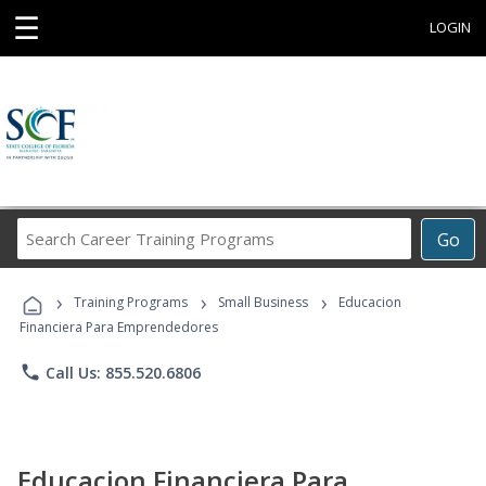
☰
LOGIN
Search
Go
Career
Training
›
›
›
Programs
Training Programs
Small Business
Educacion
Financiera Para Emprendedores
phone
Call Us: 855.520.6806
Educacion Financiera Para