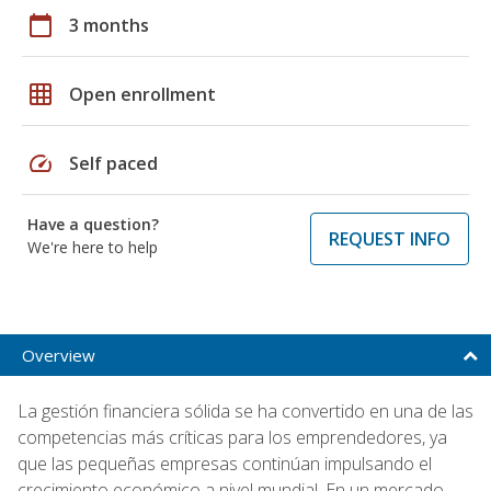
calendar_today
3 months
grid_on
Open enrollment
speed
Self paced
Have a question?
REQUEST INFO
We're here to help
Overview
La gestión financiera sólida se ha convertido en una de las
competencias más críticas para los emprendedores, ya
que las pequeñas empresas continúan impulsando el
crecimiento económico a nivel mundial. En un mercado