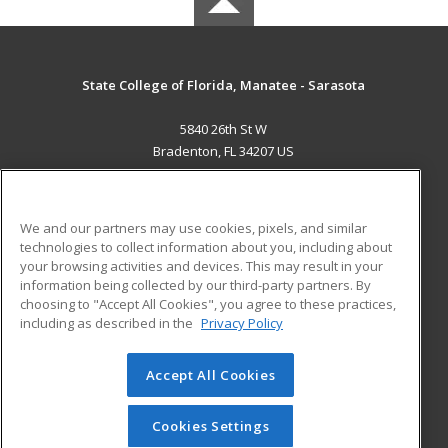
State College of Florida, Manatee - Sarasota
5840 26th St W
Bradenton, FL 34207 US
MAIN CONTENT
Career Training
We and our partners may use cookies, pixels, and similar
technologies to collect information about you, including about
ADDITIONAL RESOURCES
your browsing activities and devices. This may result in your
information being collected by our third-party partners. By
Military
Student Blog
choosing to "Accept All Cookies", you agree to these practices,
Financial Assistance
including as described in the
Privacy Policy
Help
Accept All Cookies
© 2026 ed2go, a division of Cengage Learning. All rights
reserved. The material on this site cannot be reproduced or
redistributed unless you have obtained prior written
Cookies Settings
permission from Cengage Learning.
Privacy Policy