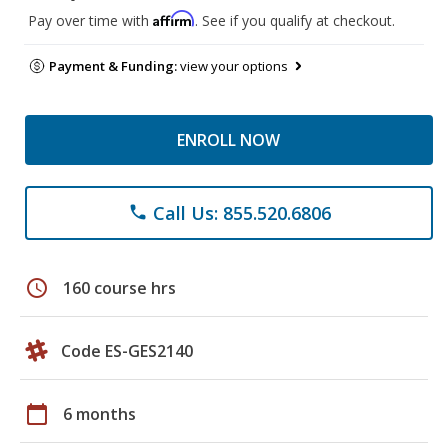
Affirm
Pay over time with
. See if you qualify at checkout.
Payment & Funding:
view your options
ENROLL NOW
Call Us: 855.520.6806
phone
schedule
160 course hrs
Code ES-GES2140
calendar_today
6 months