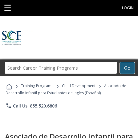
☰
LOGIN
Search
Go
Career
Training
›
›
›
Programs
Training Programs
Child Development
Asociado de
Desarrollo Infantil para Estudiantes de Inglés (Español)
phone
Call Us: 855.520.6806
Asociado de Desarrollo Infantil para