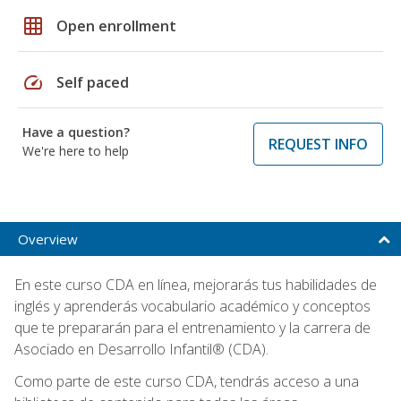
grid_on
Open enrollment
speed
Self paced
Have a question?
REQUEST INFO
We're here to help
Overview
En este curso CDA en línea, mejorarás tus habilidades de
inglés y aprenderás vocabulario académico y conceptos
que te prepararán para el entrenamiento y la carrera de
Asociado en Desarrollo Infantil® (CDA).
Como parte de este curso CDA, tendrás acceso a una