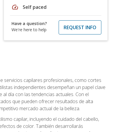
speed
Self paced
Have a question?
REQUEST INFO
We're here to help
e servicios capilares profesionales, como cortes
stilistas independientes desempeñan un papel clave
 al día con las tendencias actuales. Con el
citados que pueden ofrecer resultados de alta
mpetitivo mercado actual de la belleza.
lismo capilar, incluyendo el cuidado del cabello,
 efectos de color. También desarrollarás