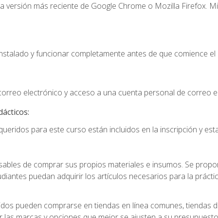
la versión más reciente de Google Chrome o Mozilla Firefox. Mi
instalado y funcionar completamente antes de que comience el 
 correo electrónico y acceso a una cuenta personal de correo e
dácticos:
ueridos para este curso están incluidos en la inscripción y esta
ables de comprar sus propios materiales e insumos. Se proporc
diantes puedan adquirir los artículos necesarios para la práctic
idos pueden comprarse en tiendas en línea comunes, tiendas de
r las marcas y opciones que mejor se ajusten a su presupuesto