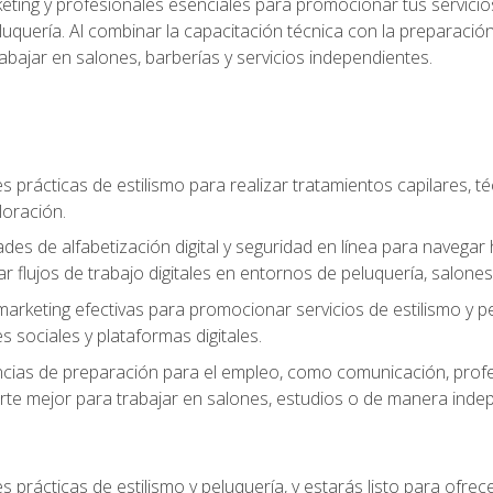
keting y profesionales esenciales para promocionar tus servicios
 peluquería. Al combinar la capacitación técnica con la preparac
bajar en salones, barberías y servicios independientes.
s prácticas de estilismo para realizar tratamientos capilares, té
loración.
ades de alfabetización digital y seguridad en línea para naveg
ar flujos de trabajo digitales en entornos de peluquería, salones 
arketing efectivas para promocionar servicios de estilismo y pe
s sociales y plataformas digitales.
ias de preparación para el empleo, como comunicación, profes
arte mejor para trabajar en salones, estudios o de manera inde
s prácticas de estilismo y peluquería, y estarás listo para ofre