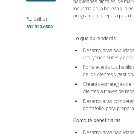
habilidades digitales, de mar
industria de la belleza y la
programa te prepara para tra
phone
Call Us:
855.520.6806
Lo que aprenderás
Desarrollarás habilidade
incluyendo tintes y deco
Fortalecerás tus habilid
de los clientes y gestion
Crearás estrategias de m
clientes a través de rede
Desarrollarás competenc
portafolio, para prepar
Cómo te beneficiarás
Desarrollarás habilidade