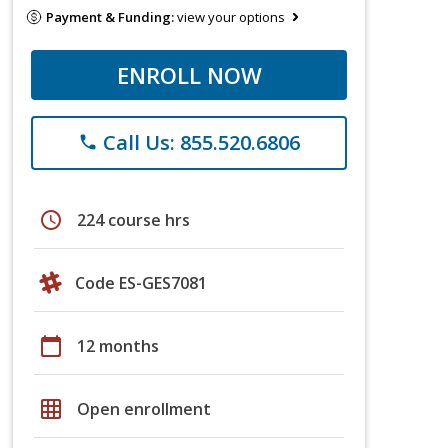
Payment & Funding:
view your options
ENROLL NOW
Call Us: 855.520.6806
phone
schedule
224 course hrs
Code ES-GES7081
calendar_today
12 months
grid_on
Open enrollment