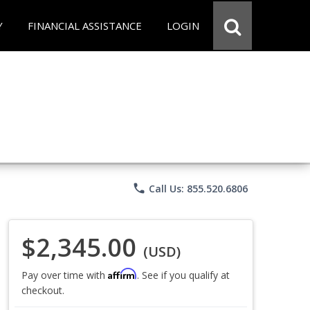
Y
FINANCIAL ASSISTANCE
LOGIN
phone
Call Us: 855.520.6806
$2,345.00
(USD)
Affirm
Pay over time with
. See if you qualify at
checkout.